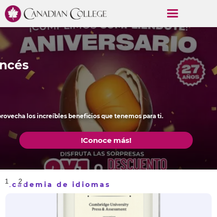
Academia de Idiomas en 
ancés
rovecha los increíbles beneficios que tenemos para ti.
!Conoce más!
1
2
Academia de idiomas