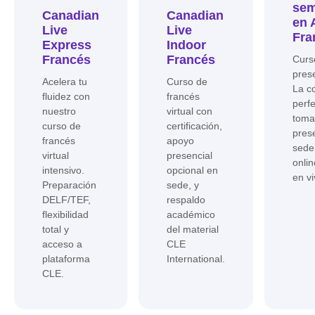
sem
Canadian
Canadian
en 
Live
Live
Fra
Express
Indoor
Francés
Francés
Curs
prese
Acelera tu
Curso de
La c
fluidez con
francés
perf
nuestro
virtual con
toma
curso de
certificación,
pres
francés
apoyo
sede
virtual
presencial
onli
intensivo.
opcional en
en vi
Preparación
sede, y
DELF/TEF,
respaldo
flexibilidad
académico
total y
del material
acceso a
CLE
plataforma
International.
CLE.