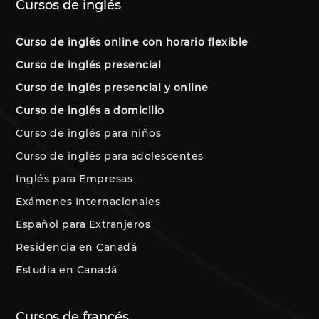
a programar y a agendar la
Cursos de inglés
inducción al curso, y
asignación de docente para
Curso de inglés online con horario flexible
las primeras clases. Este
proceso integral garantiza una
Curso de inglés presencial
transición adaptativa y
Curso de inglés presencial y online
progresiva desde la
Curso de inglés a domicilio
inscripcion hasta el inicio del
programa académico
Curso de inglés para niños
personalizado.
Curso de inglés para adolescentes
Inglés para Empresas
Exámenes Internacionales
Español para Extranjeros
Residencia en Canadá
Estudia en Canadá
Cursos de francés