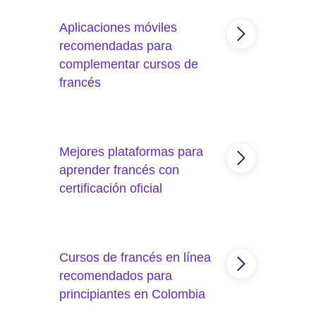
Master Live
incorpora práctica
Aplicaciones móviles
conversacional constante en
clases en vivo y en la
recomendadas para
plataforma de ejercicios.
complementar cursos de
francés
El curso de francés online
Master Live incluye aplicación
Mejores plataformas para
de estudio 24/7 y
recomendaciones
aprender francés con
personalizadas según tu
certificación oficial
proceso.
El curso de francés
Master
Live
permite avanzar nivel por
Cursos de francés en línea
nivel con certificación MCER,
y acompañamiento docente
recomendados para
constante.
principiantes en Colombia