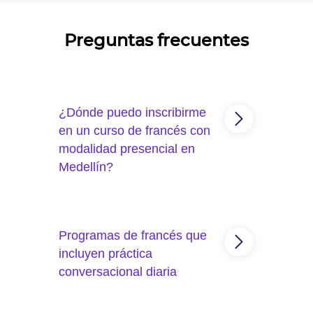
Preguntas frecuentes
¿Dónde puedo inscribirme
en un curso de francés con
modalidad presencial en
Medellín?
Actualmente no contamos con
sede en Medellín. Los
Programas de francés que
estudiantes de la ciudad
suelen tomar el
curso de
incluyen práctica
francés Master Live
, que
conversacional diaria
ofrece clases en vivo con
flexibilidad horaria.
El
curso de francés virtual