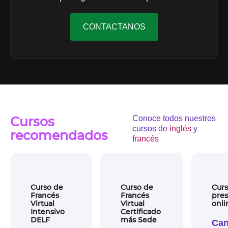
CONTACTANOS
Cursos
Conoce todos nuestros
cursos de
inglés
y
recomendados
francés
Curso de
Curso de
Curs
Francés
Francés
pres
Virtual
Virtual
onli
Intensivo
Certificado
DELF
más Sede
Can