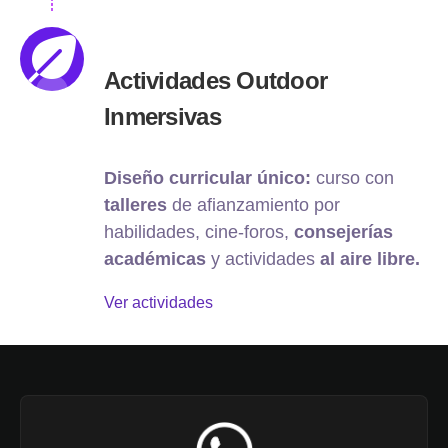
Actividades Outdoor
Inmersivas
Diseño curricular único:
curso con
talleres
de afianzamiento por
habilidades, cine-foros,
consejerías
académicas
y actividades
al aire libre.
Ver actividades