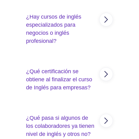
Sí. Canadian College ofrece
entrenamiento empresarial con
¿Hay cursos de inglés
profesores certificados y
metodologías diseñadas para
especializados para
contextos reales de trabajo.
negocios o inglés
profesional?
Sí. El curso de Inglés
Corporativo está diseñado
¿Qué certificación se
para empresas y
profesionales, con clases
obtiene al finalizar el curso
personalizadas enfocadas en
de Inglés para empresas?
vocabulario laboral,
presentaciones y reuniones.
Al concluir el programa de
Inglés para empresas, los
¿Qué pasa si algunos de
participantes recibirán una
constancia de estudio.
los colaboradores ya tienen
nivel de inglés y otros no?
Esta constancia certifica la