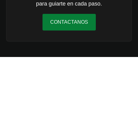
para guiarte en cada paso.
CONTACTANOS
Qué dicen nuestros
estudiantes
Aprender idiomas al aire libre ha sido una
experiencia divertida y diferente. Disfrutan
practicar inglés y francés en un entorno