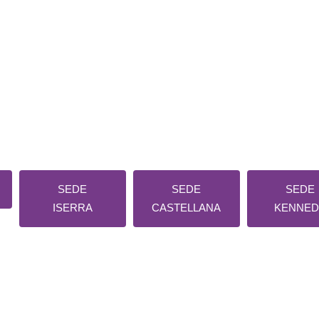
¿Ya estudiaste con nosotros en esta sede?
⭐ Valora tu experiencia en Google
SEDE
SEDE
SEDE
ISERRA
CASTELLANA
KENNED