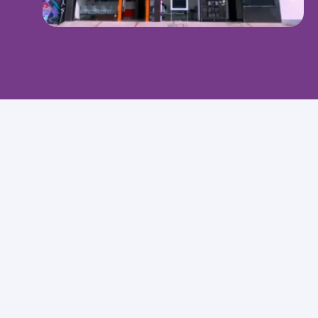
Ubicación y
contacto
Ver en Google
Cómo llegar
Maps
Carrera 78, Cl. 38c Sur #29 Sur B y,