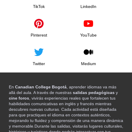
TikTok
LinkedIn
Pinterest
YouTube
Twitter
Medium
En
Canadian College Bogotá
, aprender idiomas va más
allá del aula. A través de nuestras
salidas pedagógicas
y
cine foros
, vivirás experiencias reales que fortalecen tus
habilidades comunicativas en inglés y francés mientras
descubres nuevas culturas. Cada actividad está diseñada
para que practiques el idioma en contextos auténticos,
mejorando tu fluidez y comprensión de una manera dinámica
y memorable.Durante las salidas, visitarás lugares culturales,
históricos y turísticos donde podrás interactuar con tus