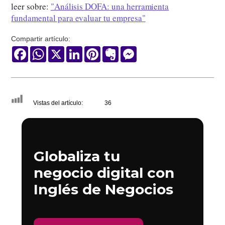
leer sobre:
"Análisis DOFA: una herramienta
fundamental para evaluar tu empresa"
Compartir artículo:
Facebook
WhatsApp
X
LinkedIn
Pinterest
Evernote
Messenger
Vistas del artículo:
36
Globaliza tu
negocio digital con
Inglés de Negocios