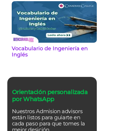
Vocabulario de Ingeniería en
Inglés
Orientación personalizada
por WhatsApp
Nuestros Admision advisors
están listos para guiarte en
cada paso para que tomes la
mejor desición.