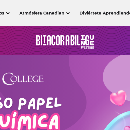
os
Atmósfera Canadian
Diviértete Aprendiend