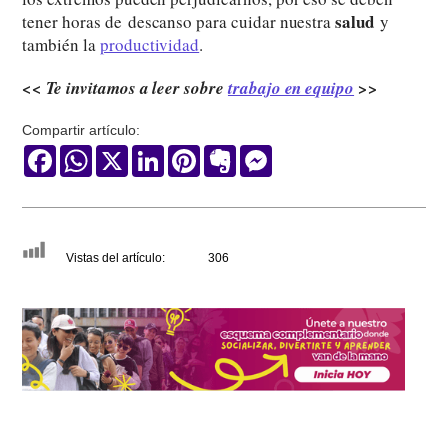
salud
tener horas de
descanso para cuidar nuestra
y
también la
productividad
.
<< Te invitamos a leer sobre
trabajo en equipo
>>
Compartir artículo:
Facebook
WhatsApp
X
LinkedIn
Pinterest
Evernote
Messenger
Vistas del artículo:
306