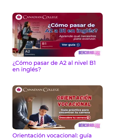
¿Cómo pasar de A2 al nivel B1
en inglés?
Orientación vocacional: guía