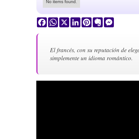
No items found.
Facebook
WhatsApp
X
LinkedIn
Pinterest
Evernote
Messenger
El francés, con su reputación de elega
simplemente un idioma romántico.