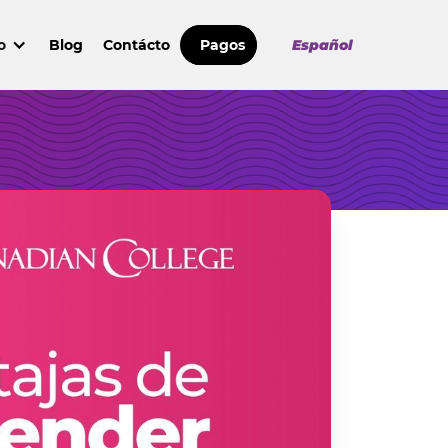
o
Blog
Contácto
Pagos
Español