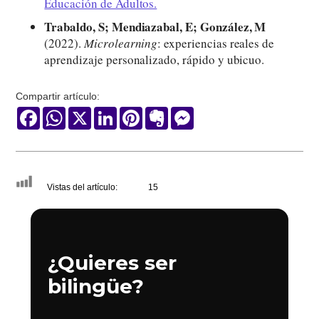
Educación de Adultos.
Trabaldo, S; Mendiazabal, E; González, M
(2022).
Microlearning
: experiencias reales de
aprendizaje personalizado, rápido y ubicuo.
Compartir artículo:
Facebook
WhatsApp
X
LinkedIn
Pinterest
Evernote
Messenger
Vistas del artículo:
15
¿Quieres ser
bilingüe?