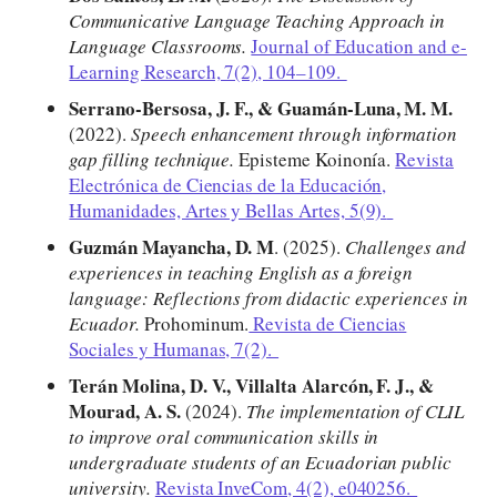
Communicative Language Teaching Approach in
Language Classrooms.
Journal of Education and e-
Learning Research, 7(2), 104–109.
Serrano-Bersosa, J. F., & Guamán-Luna, M. M.
(2022).
Speech enhancement through information
gap filling technique.
Episteme Koinonía.
Revista
Electrónica de Ciencias de la Educación,
Humanidades, Artes y Bellas Artes, 5(9).
Guzmán Mayancha, D. M
. (2025).
Challenges and
experiences in teaching English as a foreign
language: Reflections from didactic experiences in
Ecuador.
Prohominum.
Revista de Ciencias
Sociales y Humanas, 7(2).
Terán Molina, D. V., Villalta Alarcón, F. J., &
Mourad, A. S.
(2024).
The implementation of CLIL
to improve oral communication skills in
undergraduate students of an Ecuadorian public
university.
Revista InveCom, 4(2), e040256.