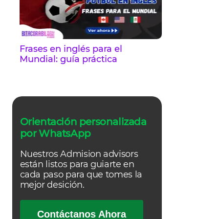
Frases en inglés para el
Mundial: guía práctica
Orientación personalizada
por WhatsApp
Nuestros Admision advisors
están listos para guiarte en
cada paso para que tomes la
mejor desición.
Contáctanos Ahora