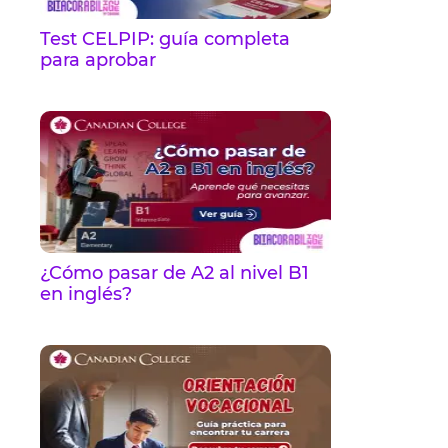
Test CELPIP: guía completa
para aprobar
¿Cómo pasar de A2 al nivel B1
en inglés?