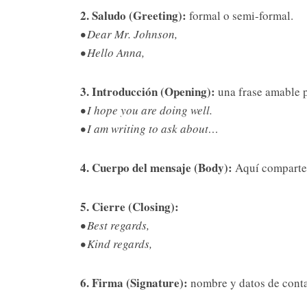
2. Saludo (Greeting):
formal o semi-formal.
• Dear Mr. Johnson,
• Hello Anna,
3. Introducción (Opening):
una frase amable 
• I hope you are doing well.
• I am writing to ask about…
4. Cuerpo del mensaje (Body):
Aquí compartes
5. Cierre (Closing):
• Best regards,
• Kind regards,
6. Firma (Signature):
nombre y datos de conta