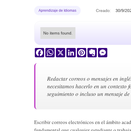
Creado:
30/9/20
Aprendizaje de Idiomas
No items found.
Facebook
WhatsApp
X
LinkedIn
Pinterest
Evernote
Messenger
Redactar correos o mensajes en inglé
necesitamos hacerlo en un contexto f
seguimiento o incluso un mensaje de
Escribir correos electrónicos en el ámbito aca
fundamental que cualquier estudiante o trabaj