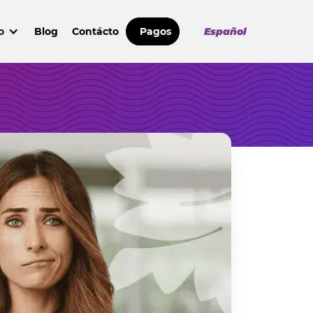
o
Blog
Contácto
Pagos
Español