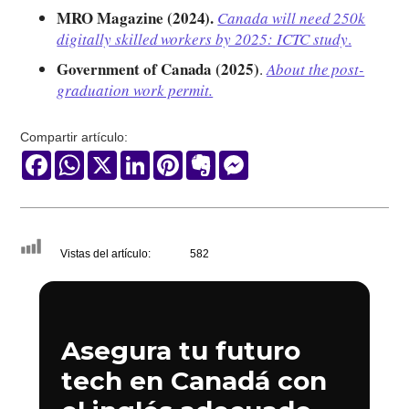
MRO Magazine (2024).
Canada will need 250k
digitally skilled workers by 2025: ICTC study
.
Government of Canada (2025)
.
About the post-
graduation work permit.
Compartir artículo:
Facebook
WhatsApp
X
LinkedIn
Pinterest
Evernote
Messenger
Vistas del artículo:
582
Asegura tu futuro
tech en Canadá con