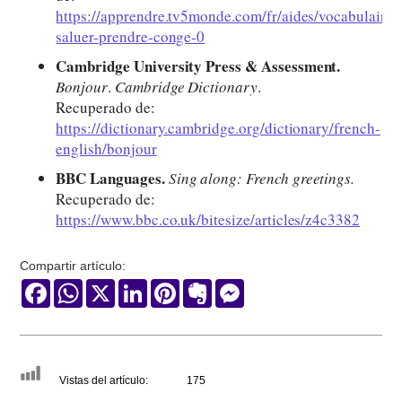
https://apprendre.tv5monde.com/fr/aides/vocabulaire-
saluer-prendre-conge-0
Cambridge University Press & Assessment.
Bonjour
.
Cambridge Dictionary
.
Recuperado de:
https://dictionary.cambridge.org/dictionary/french-
english/bonjour
BBC Languages.
Sing along: French greetings.
Recuperado de:
https://www.bbc.co.uk/bitesize/articles/z4c3382
Compartir artículo:
Facebook
WhatsApp
X
LinkedIn
Pinterest
Evernote
Messenger
Vistas del artículo:
175