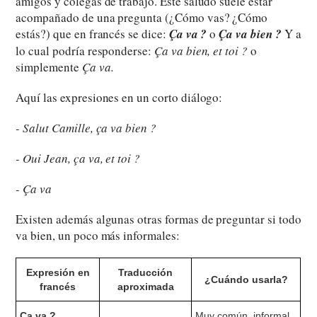
amigos y colegas de trabajo. Este saludo suele estar
acompañado de una pregunta (¿Cómo vas? ¿Cómo
estás?) que en francés se dice:
Ça va ?
o
Ça va bien ?
Y a
lo cual podría responderse:
Ça va bien, et toi ?
o
simplemente
Ça va.
Aquí las expresiones en un corto diálogo:
- Salut Camille, ça va bien ?
- Oui Jean, ça va, et toi ?
- Ça va
Existen además algunas otras formas de preguntar si todo
va bien, un poco más informales:
Expresión en
Traducción
¿Cuándo usarla?
francés
aproximada
Ça va ?
Muy común, informal