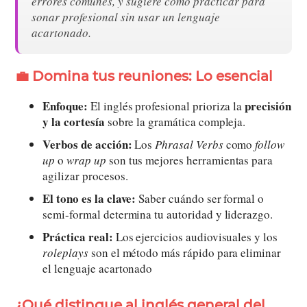
errores comunes, y sugiere cómo practicar para
sonar profesional sin usar un lenguaje
acartonado.
💼 Domina tus reuniones: Lo esencial
Enfoque:
precisión
El inglés profesional prioriza la
y la cortesía
sobre la gramática compleja.
Verbos de acción:
Los
Phrasal Verbs
como
follow
up
o
wrap up
son tus mejores herramientas para
agilizar procesos.
El tono es la clave:
Saber cuándo ser formal o
semi-formal determina tu autoridad y liderazgo.
Práctica real:
Los ejercicios audiovisuales y los
roleplays
son el método más rápido para eliminar
el lenguaje acartonado
¿Qué distingue al inglés general del