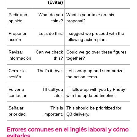
(Evitar)
Pedir una
What do you
What is your take on this
opinión
think?
proposal?
Proponer
Let’s do this.
I suggest we proceed with the
acción
following action plan.
Revisar
Can we check
Could we go over these figures
información
this?
together?
Cerrar la
That’s it, bye.
Let’s wrap up and summarize
sesión
the action items.
Volver a
I’ll call you
I’ll follow up with you by Friday
contactar
later.
with the updated timeline.
Señalar
This is
This should be prioritized for
prioridad
important.
Q3 delivery.
Errores comunes en el inglés laboral y cómo
evitarlos