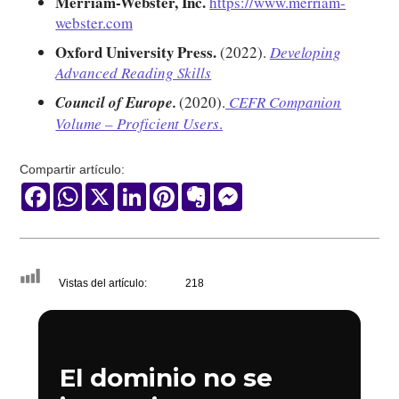
Merriam-Webster, Inc.
https://www.merriam-
webster.com
Oxford University Press.
(2022).
Developing
Advanced Reading Skills
Council of Europe.
(2020).
CEFR Companion
Volume – Proficient Users
.
Compartir artículo:
Facebook
WhatsApp
X
LinkedIn
Pinterest
Evernote
Messenger
Vistas del artículo:
218
El dominio no se