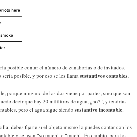
rrots here
e
f smoke
ter
ía posible contar el número de zanahorias o de invitados.
sustantivos contables.
o sería posible, y por eso se les llama
le, porque ninguno de los dos viene por partes, sino que son
uedo decir que hay 20 mililitros de agua, ¿no?”, y tendrías
sustantivo incontable.
contables, pero el agua sigue siendo
lla: debes fijarte si el objeto mismo lo puedes contar con los
ontable y se usan “so much” o “much”. En cambio, para los