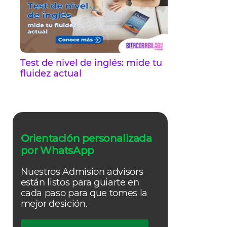
Test de nivel de inglés: mide tu
fluidez actual
Orientación personalizada
por WhatsApp
Nuestros Admision advisors
están listos para guiarte en
cada paso para que tomes la
mejor desición.