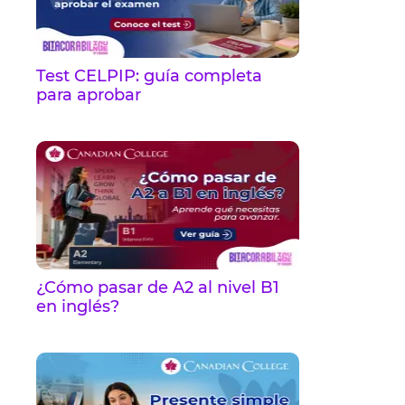
Test CELPIP: guía completa
para aprobar
¿Cómo pasar de A2 al nivel B1
en inglés?