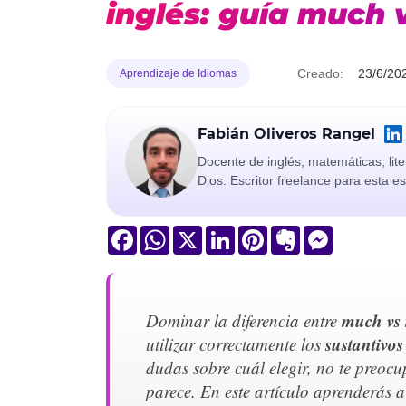
inglés: guía much
Creado:
23/6/20
Aprendizaje de Idiomas
Fabián Oliveros Rangel
Docente de inglés, matemáticas, lit
Dios. Escritor freelance para esta 
Facebook
WhatsApp
X
LinkedIn
Pinterest
Evernote
Messenger
much vs
Dominar la diferencia entre
sustantivos
utilizar correctamente los
dudas sobre cuál elegir, no te preocu
parece. En este artículo aprenderás a 