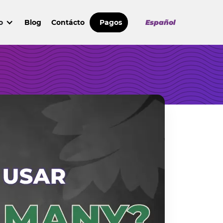
o
Blog
Contácto
Pagos
Español