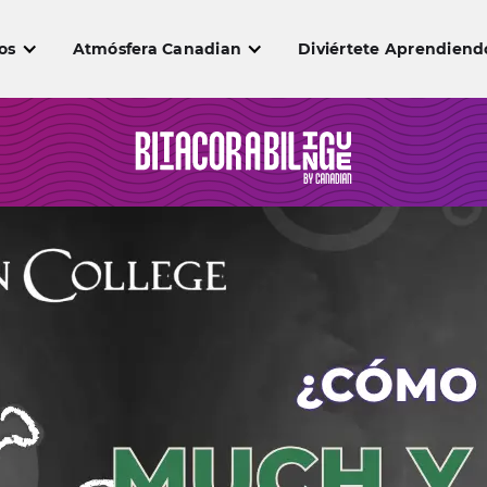
os
Atmósfera Canadian
Diviértete Aprendiend