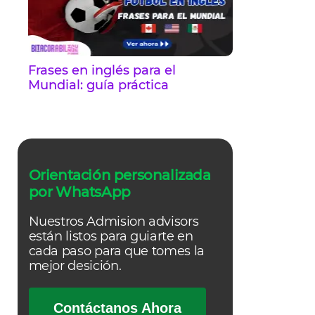
Frases en inglés para el
Mundial: guía práctica
Orientación personalizada
por WhatsApp
Nuestros Admision advisors
están listos para guiarte en
cada paso para que tomes la
mejor desición.
Contáctanos Ahora