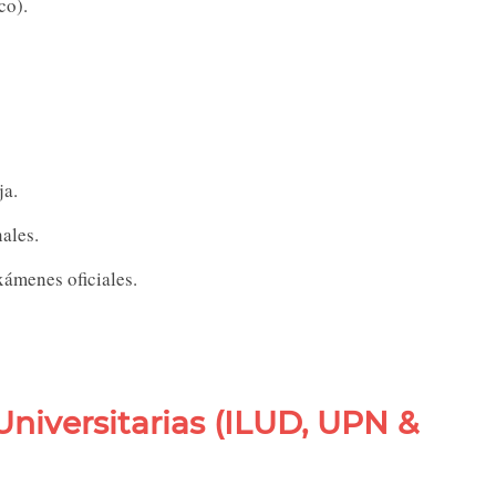
ico).
ja.
ales.
xámenes oficiales.
Universitarias (ILUD, UPN &