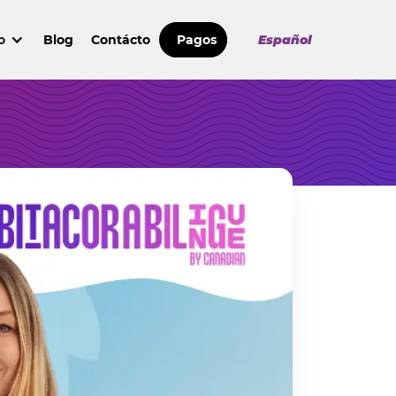
o
Blog
Contácto
Pagos
Español