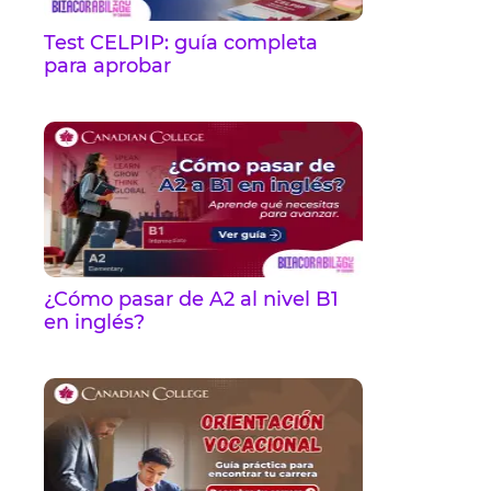
Test CELPIP: guía completa
para aprobar
¿Cómo pasar de A2 al nivel B1
en inglés?