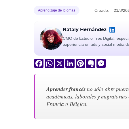
Creado:
21/8/20
Aprendizaje de Idiomas
Nataly Hernández
CMO de Estudio Tres Digital, especi
experiencia en ads y social media d
Facebook
WhatsApp
X
LinkedIn
Pinterest
Evernote
Messenger
Aprender francés
no sólo abre puert
académicas, laborales y migratorias
Francia o Bélgica.