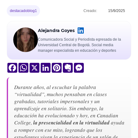
destacadoblog1
Creado:
15/9/2025
Alejandra Goyes
Comunicadora Social y Periodista egresada de la
Universidad Central de Bogotá. Social media
manager especialista en educación y deportes
Facebook
WhatsApp
X
LinkedIn
Pinterest
Evernote
Messenger
Durante años, al escuchar la palabra
“virtualidad”, muchos pensaban en clases
grabadas, tutoriales impersonales y un
aprendizaje en solitario. Sin embargo, la
educación ha evolucionado y hoy, en Canadian
College,
la presencialidad en la virtualidad
ayuda
a romper con ese mito, logrando que los
estudiantes vivan la experiencia de un salón de