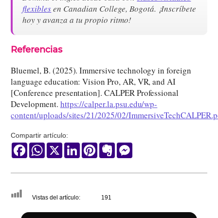
flexibles
en Canadian College, Bogotá. ¡Inscríbete
hoy y avanza a tu propio ritmo!
Referencias
Bluemel, B. (2025). Immersive technology in foreign
language education: Vision Pro, AR, VR, and AI
[Conference presentation]. CALPER Professional
Development.
https://calper.la.psu.edu/wp-
content/uploads/sites/21/2025/02/ImmersiveTechCALPER.p
Compartir artículo:
Facebook
WhatsApp
X
LinkedIn
Pinterest
Evernote
Messenger
Vistas del artículo:
191