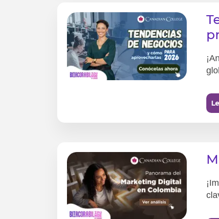
T
p
¡An
glo
Le
M
¡Im
cla