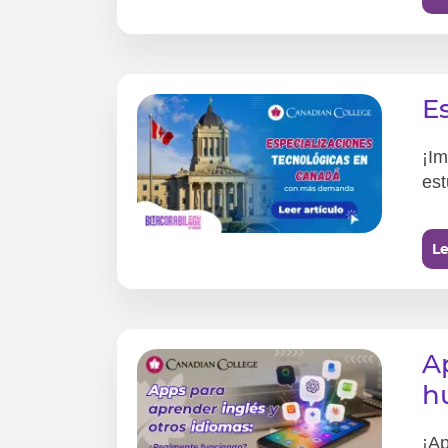
E
¡Im
est
Le
A
h
¡Ap