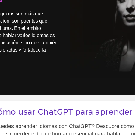
egocios son más que
ción; son puentes que
turas. En el ámbito
e hablar varios idiomas es
municación, sino que también
loradas y fortalece la
ómo usar ChatGPT para aprender 
uedes aprender idiomas con ChatGPT? Descubre cómo usa
or sin perder el toque humano esencial para hablar un n