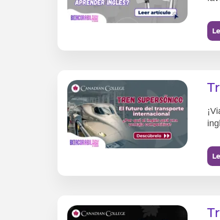
Le
T
¡Vi
ing
Le
T