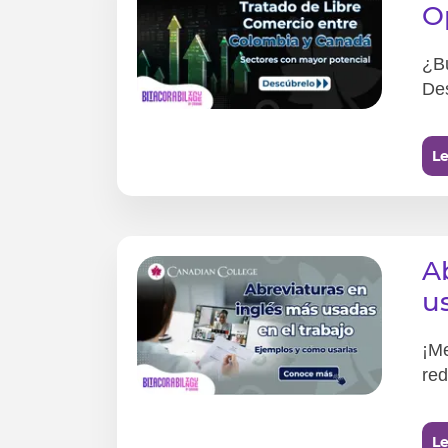
O
¿B
Des
Le
A
u
¡Me
red
Le