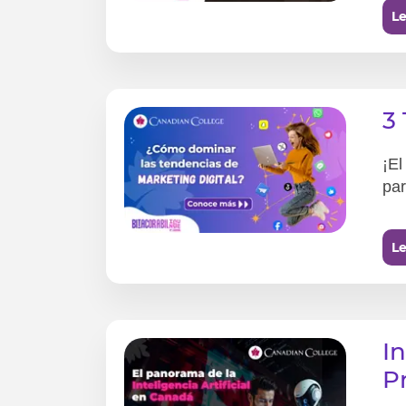
Le
3
¡El
par
Le
I
P