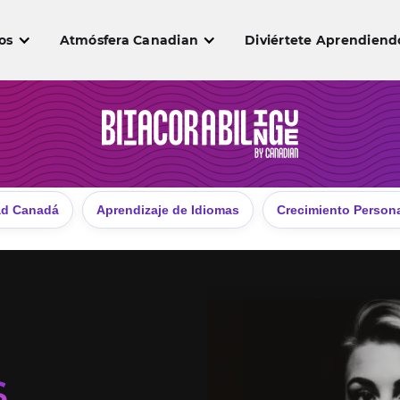
os
Atmósfera Canadian
Diviértete Aprendiend
ad Canadá
Aprendizaje de Idiomas
Crecimiento Person
s