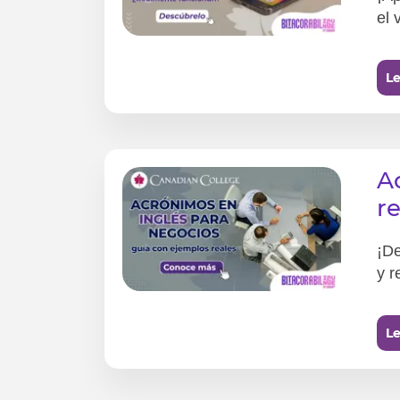
el 
Le
A
r
¡De
y r
Le