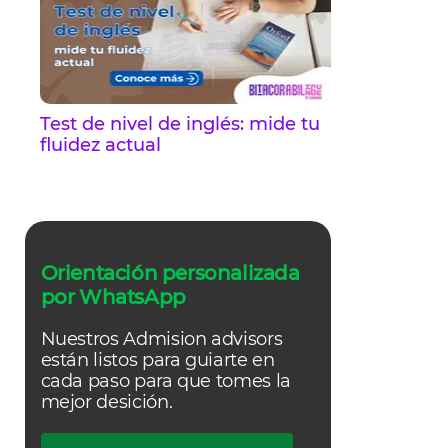
Test de nivel de inglés: mide tu
fluidez actual
Orientación personalizada
por WhatsApp
Nuestros Admision advisors
están listos para guiarte en
cada paso para que tomes la
mejor desición.