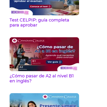
Test CELPIP: guía completa
para aprobar
¿Cómo pasar de A2 al nivel B1
en inglés?