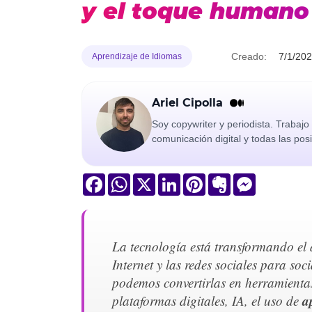
y el toque humano
Creado:
7/1/20
Aprendizaje de Idiomas
Ariel Cipolla
Soy copywriter y periodista. Trabaj
comunicación digital y todas las pos
Facebook
WhatsApp
X
LinkedIn
Pinterest
Evernote
Messenger
La tecnología está transformando el 
Internet y las redes sociales para so
podemos convertirlas en herramientas 
a
plataformas digitales, IA, el uso de