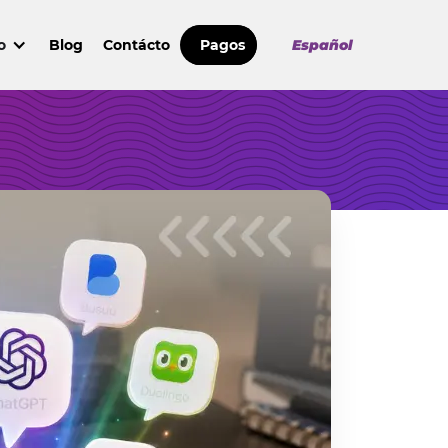
o
Blog
Contácto
Pagos
Español