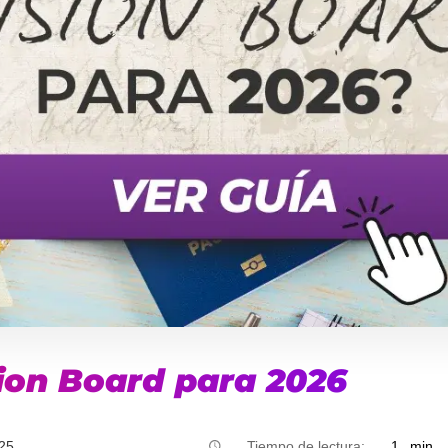
ion Board para 2026
25
Tiempo de lectura:
1
min