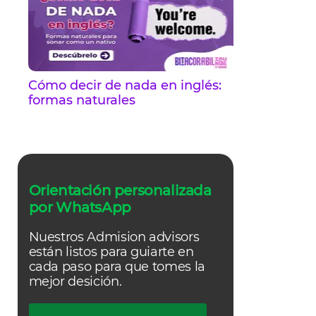
Cómo decir de nada en inglés:
formas naturales
Orientación personalizada
por WhatsApp
Nuestros Admision advisors
están listos para guiarte en
cada paso para que tomes la
mejor desición.