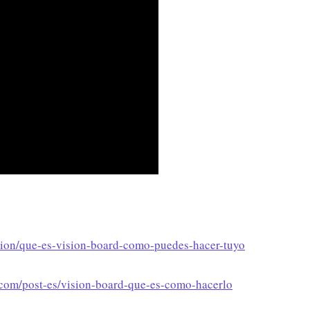
ccion/que-es-vision-board-como-puedes-hacer-tuyo
.com/post-es/vision-board-que-es-como-hacerlo