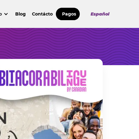
o
Blog
Contácto
Pagos
Español