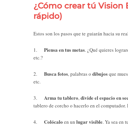
¿Cómo crear tú Vision B
rápido)
Estos son los pasos que te guiarán hacia su rea
Piensa en tus metas
1.
. ¿Qué quieres lograre
etc.?
Busca
fotos
dibujos
2.
, palabras o
que muest
etc.
Arma tu tablero
divide el espacio en s
3.
,
tablero de corcho o hacerlo en el computador. 
Colócalo
lugar visible
4.
en un
. Ya sea en t