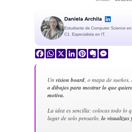
Daniela Archila
Estudiante de Computer Science en 
C1. Especialista en IT.
Facebook
WhatsApp
X
LinkedIn
Pinterest
Evernote
Messenger
vision board
Un
, o mapa de sueños,
o dibujos para mostrar lo que quiere
motiva.
La idea es sencilla: colocas todo lo q
lo visualizas
lugar de solo pensarlo,