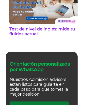
Test de nivel de inglés: mide tu
fluidez actual
Orientación personalizada
por WhatsApp
Nuestros Admision advisors
están listos para guiarte en
cada paso para que tomes la
mejor desición.