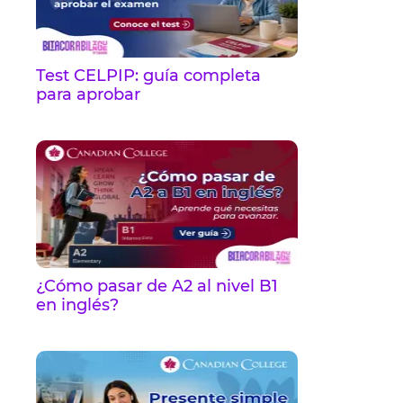
Test CELPIP: guía completa
para aprobar
¿Cómo pasar de A2 al nivel B1
en inglés?