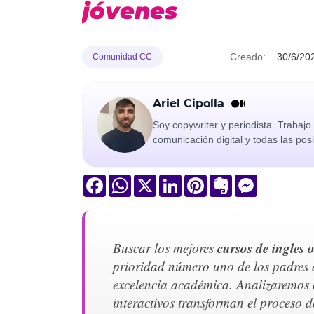
jóvenes
Creado:
30/6/20
Comunidad CC
Ariel Cipolla
Soy copywriter y periodista. Trabaj
comunicación digital y todas las pos
Facebook
WhatsApp
X
LinkedIn
Pinterest
Evernote
Messenger
cursos de ingles 
Buscar los mejores
prioridad número uno de los padres q
excelencia académica. Analizaremos c
interactivos transforman el proceso d