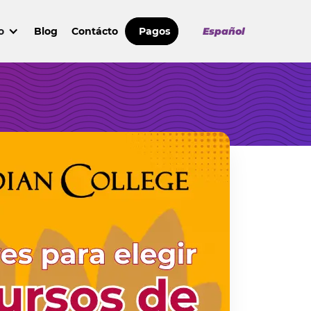
o
Blog
Contácto
Pagos
Español