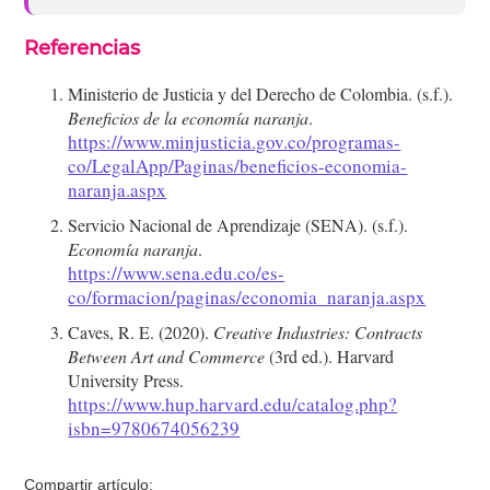
Referencias
Ministerio de Justicia y del Derecho de Colombia. (s.f.).
Beneficios de la economía naranja
.
https://www.minjusticia.gov.co/programas-
co/LegalApp/Paginas/beneficios-economia-
naranja.aspx
Servicio Nacional de Aprendizaje (SENA). (s.f.).
Economía naranja
.
https://www.sena.edu.co/es-
co/formacion/paginas/economia_naranja.aspx
Caves, R. E. (2020).
Creative Industries: Contracts
Between Art and Commerce
(3rd ed.). Harvard
University Press.
https://www.hup.harvard.edu/catalog.php?
isbn=9780674056239
Compartir artículo: