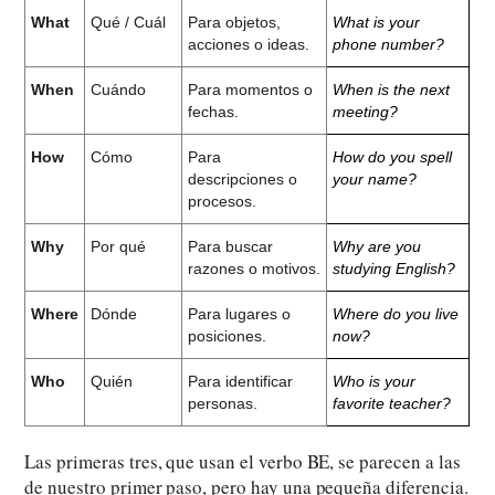
What
Qué / Cuál
Para objetos,
What is your
acciones o ideas.
phone number?
When
Cuándo
Para momentos o
When is the next
fechas.
meeting?
How
Cómo
Para
How do you spell
descripciones o
your name?
procesos.
Why
Por qué
Para buscar
Why are you
razones o motivos.
studying English?
Where
Dónde
Para lugares o
Where do you live
posiciones.
now?
Who
Quién
Para identificar
Who is your
personas.
favorite teacher?
Las primeras tres, que usan el verbo BE, se parecen a las
de nuestro primer paso, pero hay una pequeña diferencia.