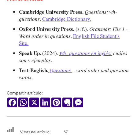
Cambridge University Press.
Questions: wh-
questions
.
Cambridge Dictionary.
Oxford University Press.
(s. f.).
Grammar: File 1 -
Word order in questions
.
English File Student's
Site.
Speak Up.
(2024).
Wh- questions en inglés:
cuáles
son y ejemplos
.
Test-English.
Questions
– word order and question
words
.
Compartir artículo:
Facebook
WhatsApp
X
LinkedIn
Pinterest
Evernote
Messenger
Vistas del artículo:
57