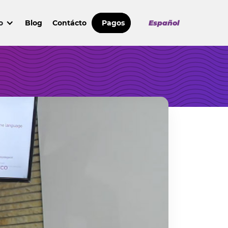
o
Blog
Contácto
Pagos
Español