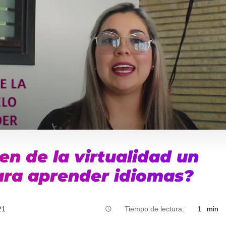
n de la virtualidad un
ara aprender idiomas?
21
Tiempo de lectura:
1
min