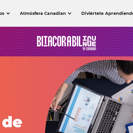
os
Atmósfera Canadian
Diviértete Aprendiend