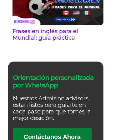
Frases en inglés para el
Mundial: guía práctica
Orientación personalizada
por WhatsApp
Nuestros Admision advisors
están listos para guiarte en
cada paso para que tomes la
mejor desición.
Contáctanos Ahora