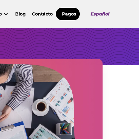
o
Blog
Contácto
Pagos
Español