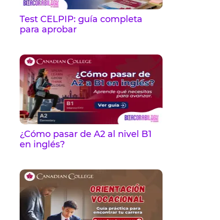
Test CELPIP: guía completa
para aprobar
¿Cómo pasar de A2 al nivel B1
en inglés?