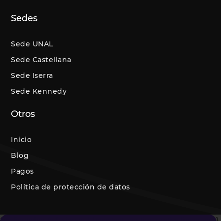
Sedes
Sede UNAL
Sede Castellana
Sede Iserra
Sede Kennedy
Otros
Inicio
Blog
Pagos
Política de protección de datos
#myFormclientify { z-index: 1 !important; position: relative !important; }