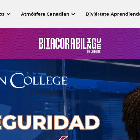
os
Atmósfera Canadian
Diviértete Aprendiend