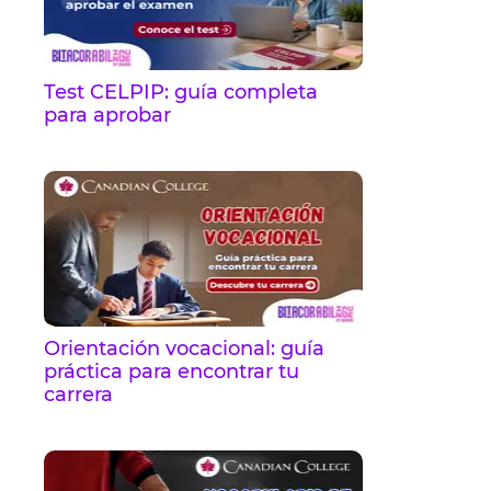
Test CELPIP: guía completa
para aprobar
Orientación vocacional: guía
práctica para encontrar tu
carrera