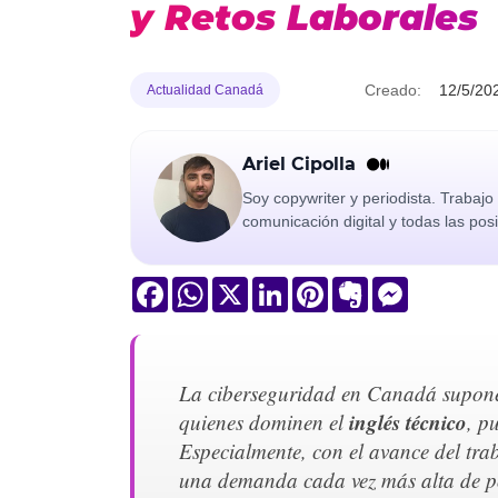
y Retos Laborales
Creado:
12/5/20
Actualidad Canadá
Ariel Cipolla
Soy copywriter y periodista. Trabaj
comunicación digital y todas las pos
Facebook
WhatsApp
X
LinkedIn
Pinterest
Evernote
Messenger
La ciberseguridad en Canadá supone 
inglés técnico
quienes dominen el
, p
Especialmente, con el avance del trab
una demanda cada vez más alta de pos