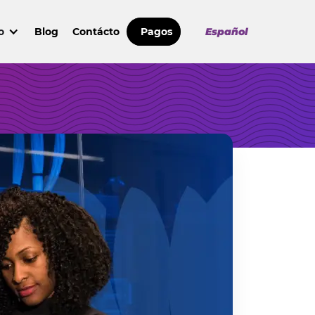
o
Blog
Contácto
Pagos
Español