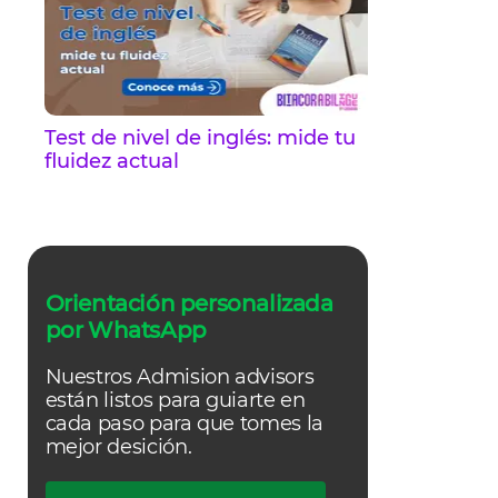
Test de nivel de inglés: mide tu
fluidez actual
Orientación personalizada
por WhatsApp
Nuestros Admision advisors
están listos para guiarte en
cada paso para que tomes la
mejor desición.