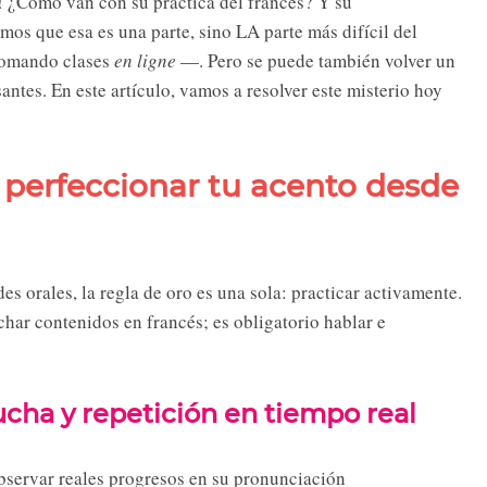
s! ¿Cómo van con su práctica del francés? Y su
s que esa es una parte, sino LA parte más difícil del
 tomando clases
en ligne
—. Pero se puede también volver un
santes. En este artículo, vamos a resolver este misterio hoy
a perfeccionar tu acento desde
es orales, la regla de oro es una sola: practicar activamente.
char contenidos en francés; es obligatorio hablar e
cha y repetición en tiempo real
observar reales progresos en su pronunciación