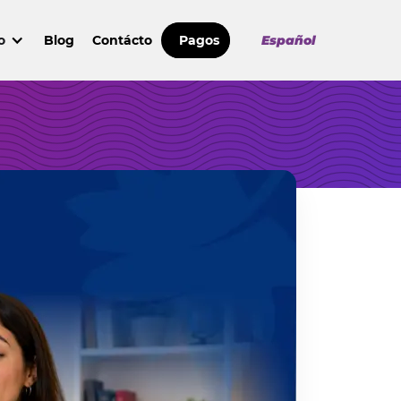
o
Blog
Contácto
Pagos
Español