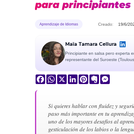
para principiantes
Creado:
19/6/20
Aprendizaje de Idiomas
Maïa Tamara Cellura
Principiante en salsa pero experta e
representante del Suroeste (Toulou
Facebook
WhatsApp
X
LinkedIn
Pinterest
Evernote
Messenger
Si quieres hablar con fluidez y segur
paso más importante en tu aprendizaj
uno de los mayores desafíos al apren
gesticulación de los labios o la leng