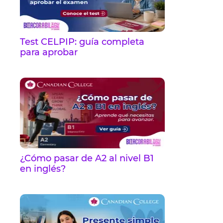
Test CELPIP: guía completa
para aprobar
¿Cómo pasar de A2 al nivel B1
en inglés?