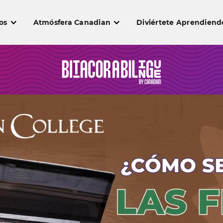
os
Atmósfera Canadian
Diviértete Aprendiend