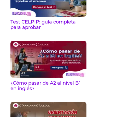
Test CELPIP: guía completa
para aprobar
¿Cómo pasar de A2 al nivel B1
en inglés?