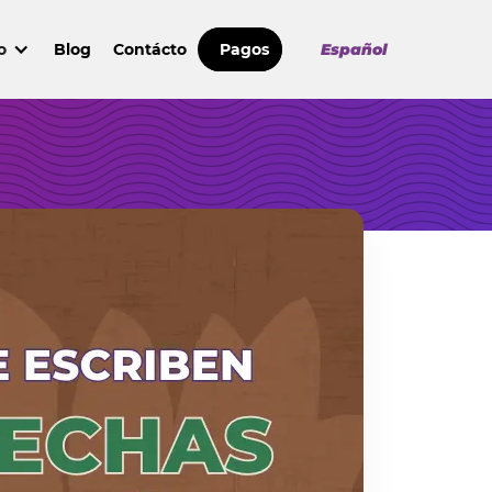
o
Blog
Contácto
Pagos
Español