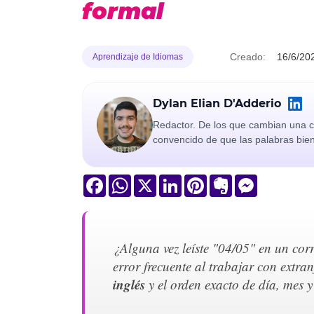
formal
Creado:
16/6/20
Aprendizaje de Idiomas
Dylan Elian D'Adderio
Redactor. De los que cambian una co
convencido de que las palabras bie
Facebook
WhatsApp
X
LinkedIn
Pinterest
Evernote
Messenger
¿Alguna vez leíste "04/05" en un corr
error frecuente al trabajar con extra
inglés
y el orden exacto de día, mes 