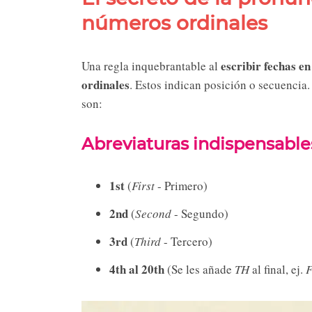
números ordinales
escribir fechas en
Una regla inquebrantable al
ordinales
. Estos indican posición o secuenci
son:
Abreviaturas indispensables (
1st
(
First
- Primero)
2nd
(
Second
- Segundo)
3rd
(
Third
- Tercero)
4th al 20th
(Se les añade
TH
al final, ej.
F