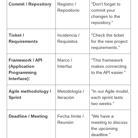
Commit / Repository
Registro /
"Don't forget to
Repositorio
commit your
changes to the
repository."
Ticket /
Incidencia /
"Check the ticket
Requirements
Requisitos
for the new project
requirements."
Framework / API
Marco /
"This framework
(Application
Interfaz
makes connecting
Programming
to the API easier."
Interface):
Agile methodology /
Metodología /
"In our Agile model,
Sprint
Iteración
each sprint lasts
two weeks."
Deadline / Meeting
Fecha límite /
"We have a
Reunión
meeting to discuss
the upcoming
deadline."