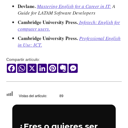
Devlane.
Mastering English for a Career in IT:
A
Guide for LATAM Software Developers
Cambridge University Press.
Infotech: English for
computer users
.
Cambridge University Press.
Professional English
in Use: ICT
.
Compartir artículo:
Facebook
WhatsApp
X
LinkedIn
Pinterest
Evernote
Messenger
Vistas del artículo:
89
¿Eres o quieres ser